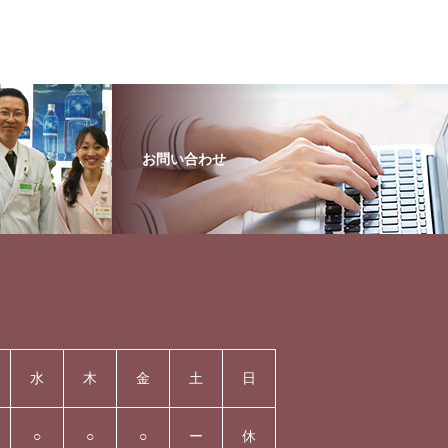
お問い合わせ
水
木
金
土
日
○
○
○
ー
休