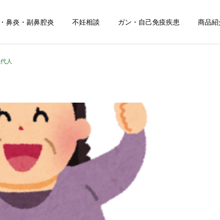
・鼻炎・副鼻腔炎
不妊相談
ガン・自己免疫疾患
商品紹
現代人
日常のこと
お知らせ
令和８年熊本地震
お盆期間中のご相談につい
て