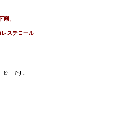
下痢、
コレステロール
ー錠」です。