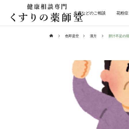
皮膚などのご相談
花粉症
色即是空
漢方
胆汁不足の
健康について
日常のこと
高齢者の貧血
熊本県代表有明高校、初戦
突破おめでとう！