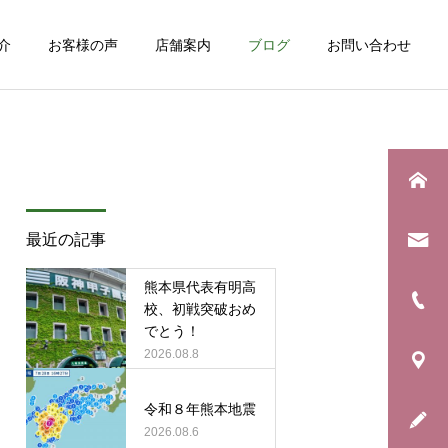
介
お客様の声
店舗案内
ブログ
お問い合わせ
詳細を見る
最近の記事
健康について
日常のこと
熊本県代表有明高
夏の頭痛におすすめのドリ
息子の野球生活が終わりま
校、初戦突破おめ
でとう！
ンク！
した
2026.08.8
令和８年熊本地震
2026.08.6