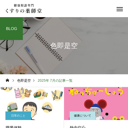
BLOG
色即是空
日常のこと
お知らせ
色即是空
2025年 7月の記事一覧
令和８年熊本地震
お盆期間中のご相談に
て
日常のこと
健康について
職業体験
熱中症💦