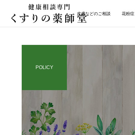
皮膚などのご相談
花粉症
POLICY
健康について
日常のこと
なかなか治らない皮膚トラ
令和８年熊本地震
ブル