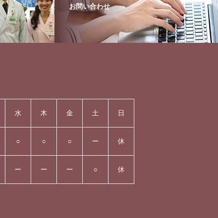
お問い合わせ
水
木
金
土
日
○
○
○
ー
休
ー
ー
ー
○
休