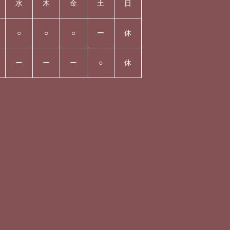
水
木
金
土
日
○
○
○
ー
休
ー
ー
ー
○
休