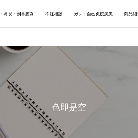
・鼻炎・副鼻腔炎
不妊相談
ガン・自己免疫疾患
商品紹
お知らせ
健康について
お盆期間中のご相談につい
夏の頭痛におすすめのドリ
て
ンク！
色即是空