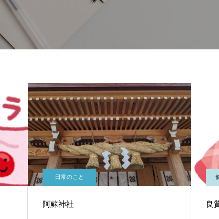
日常のこと
阿蘇神社
良