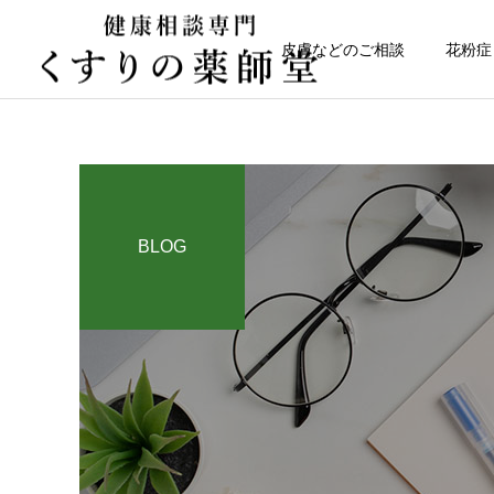
皮膚などのご相談
花粉症
BLOG
健康について
日常のこと
なかなか治らない皮膚トラ
令和８年熊本地震
ブル