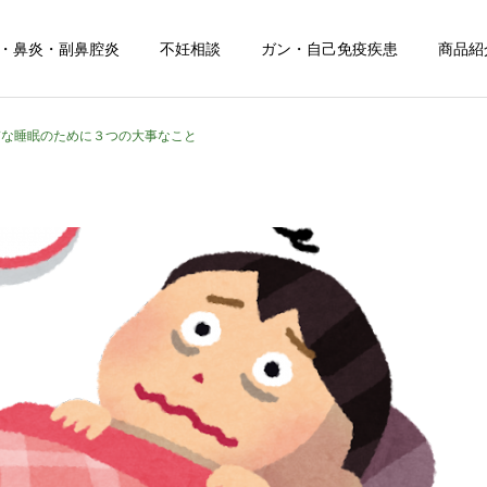
・鼻炎・副鼻腔炎
不妊相談
ガン・自己免疫疾患
商品紹
質な睡眠のために３つの大事なこと
日常のこと
お知らせ
令和８年熊本地震
お盆期間中のご相談につい
て