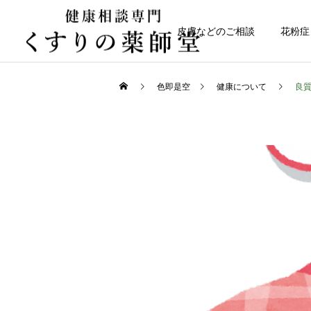
皮膚などのご相談
花粉症
色即是空
健康について
良
健康について
日常のこと
高齢者の貧血
熊本県代表有明高校、初戦
突破おめでとう！