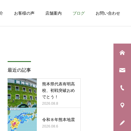
介
お客様の声
店舗案内
ブログ
お問い合わせ
詳細を見る
最近の記事
健康について
日常のこと
熊本県代表有明高
夏の頭痛におすすめのドリ
息子の野球生活が終わりま
校、初戦突破おめ
でとう！
ンク！
した
2026.08.8
令和８年熊本地震
2026.08.6