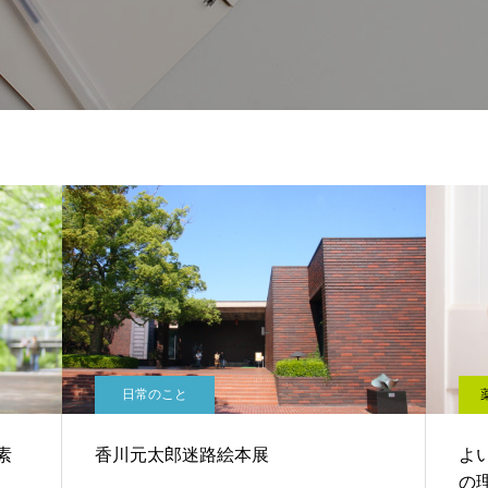
日常のこと
素
香川元太郎迷路絵本展
よ
の