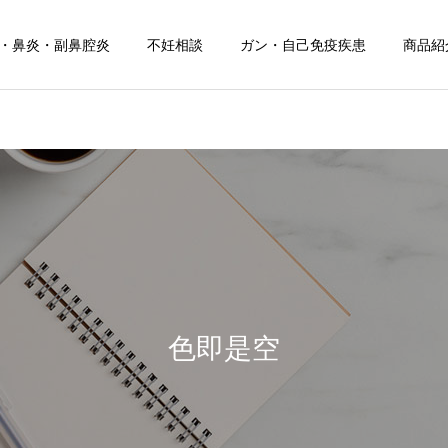
・鼻炎・副鼻腔炎
不妊相談
ガン・自己免疫疾患
商品紹
日常のこと
お知らせ
令和８年熊本地震
お盆期間中のご相談につい
て
色即是空