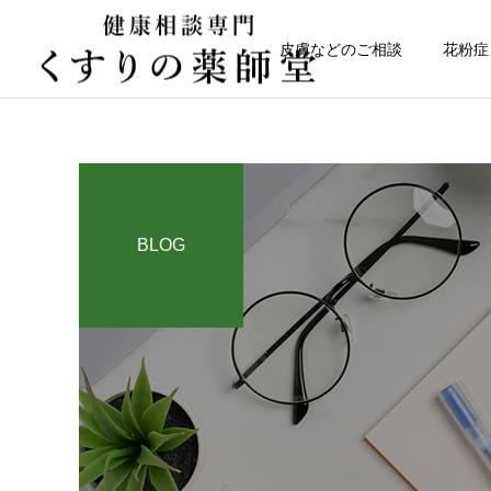
皮膚などのご相談
花粉症
BLOG
健康について
日常のこと
高齢者の貧血
熊本県代表有明高校、初戦
突破おめでとう！