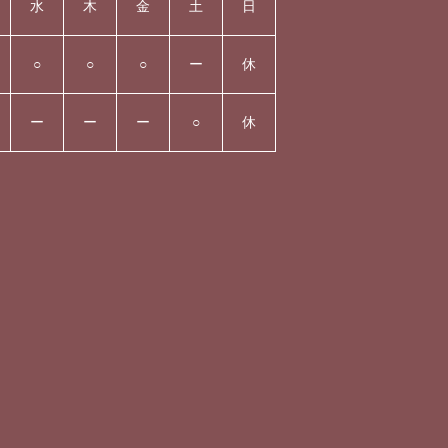
水
木
金
土
日
○
○
○
ー
休
ー
ー
ー
○
休