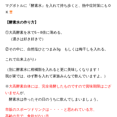
マグボトルに『酵素水』を入れて持ち歩くと、熱中症対策にもＯ
Ｋ
【酵素水の作り方】
①大高酵素を水で5～8倍に薄める。
（濃さは好き好きで）
②その中に、自然塩ひとつまみ3g もしくは梅干しを入れる。
これで出来上がり♪
（別に酵素水に柑橘類を入れると更に美味しくなります！
我が家では、ゆず酢を入れて家族みんなで飲んでいますよ。）
※
大高酵素自体には、完全発酵したものですので賞味期限はござ
いません
が、
酵素水は作ったその日のうちに飲んでしまいましょう。
市販のスポーツドリンクは・・・・と思われている方、
高齢の方で、食欲がない方、