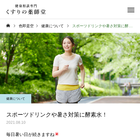
色即是空
健康について
スポーツドリンクや暑さ対策に酵素水！
日常のこと
日常のこと
熊本県代表有明高校、初戦
令和８年熊本地震
健康について
突破おめでとう！
スポーツドリンクや暑さ対策に酵素水！
2021.08.10
毎日暑い日が続きますね