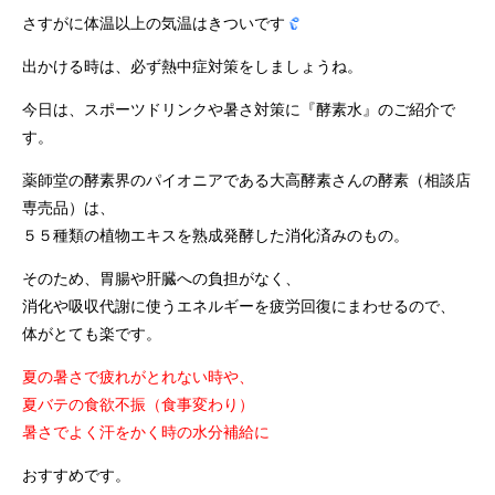
さすがに体温以上の気温はきついです
出かける時は、必ず熱中症対策をしましょうね。
今日は、スポーツドリンクや暑さ対策に『酵素水』のご紹介で
す。
薬師堂の酵素界のパイオニアである大高酵素さんの酵素（相談店
専売品）は、
５５種類の植物エキスを熟成発酵した消化済みのもの。
そのため、胃腸や肝臓への負担がなく、
消化や吸収代謝に使うエネルギーを疲労回復にまわせるので、
体がとても楽です。
夏の暑さで疲れがとれない時や、
夏バテの食欲不振（食事変わり）
暑さでよく汗をかく時の水分補給に
おすすめです。