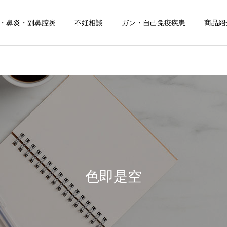
・鼻炎・副鼻腔炎
不妊相談
ガン・自己免疫疾患
商品紹
お知らせ
健康について
お盆期間中のご相談につい
夏の頭痛におすすめのドリ
て
ンク！
色即是空