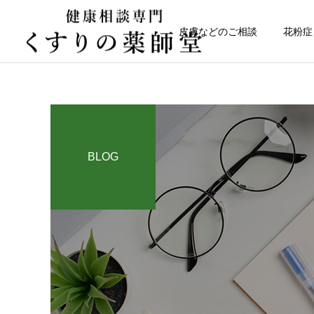
皮膚などのご相談
花粉症
BLOG
健康について
日常のこと
なかなか治らない皮膚トラ
令和８年熊本地震
ブル