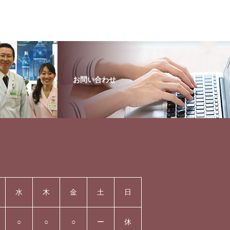
お問い合わせ
水
木
金
土
日
○
○
○
ー
休