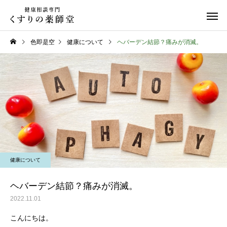
色即是空
健康について
ヘバーデン結節？痛みが消滅。
日常のこと
日常のこと
熊本県代表有明高校、初戦
令和８年熊本地震
健康について
突破おめでとう！
ヘバーデン結節？痛みが消滅。
2022.11.01
こんにちは。