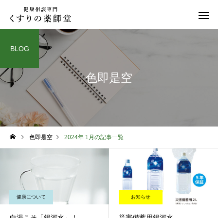
BLOG
色即是空
日常のこと
お知らせ
色即是空
2024年 1月の記事一覧
令和８年熊本地震
お盆期間中のご相談に
て
健康について
お知らせ
白湯こそ「銀河水」！
災害備蓄用銀河水