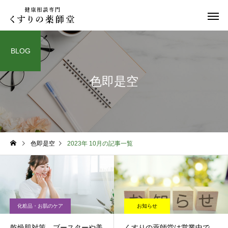
BLOG
色即是空
日常のこと
お知らせ
色即是空
2023年 10月の記事一覧
令和８年熊本地震
お盆期間中のご相談に
て
化粧品・お肌のケア
お知らせ
乾燥肌対策。ブースターや美
くすりの薬師堂は営業中で