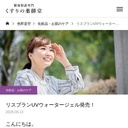
色即是空
化粧品・お肌のケア
リスブランUVウォータージェル発売！
日常のこと
お知らせ
令和８年熊本地震
お盆期間中のご相談に
化粧品・お肌のケア
て
リスブランUVウォータージェル発売！
2026.06.13
こんにちは。