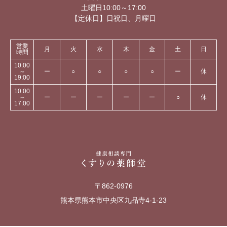
土曜日10:00～17:00
【定休日】日祝日、月曜日
営業
月
火
水
木
金
土
日
時間
10:00
～
ー
○
○
○
○
ー
休
19:00
10:00
～
ー
ー
ー
ー
ー
○
休
17:00
〒862-0976
熊本県熊本市中央区九品寺4-1-23