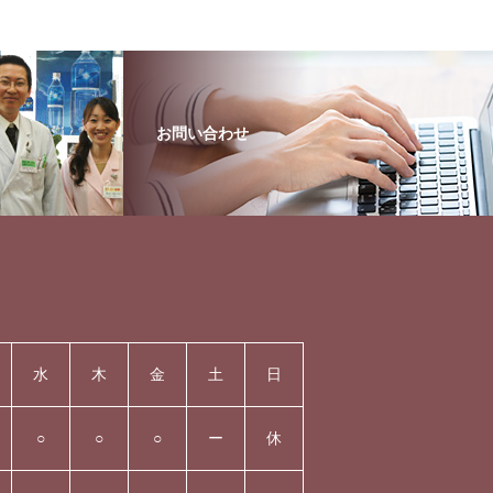
お問い合わせ
水
木
金
土
日
○
○
○
ー
休