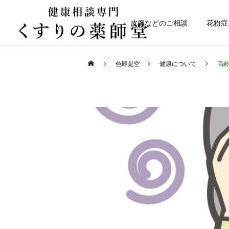
皮膚などのご相談
花粉症
色即是空
健康について
高
健康について
日常のこと
なかなか治らない皮膚トラ
令和８年熊本地震
ブル