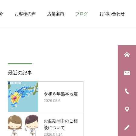
介
お客様の声
店舗案内
ブログ
お問い合わせ
詳細を見る
最近の記事
日常のこと
お知らせ
息子の野球生活が終わりま
年に一度の「銀河水キャン
令和８年熊本地震
した
2026.08.6
ペーン」始まります！
お盆期間中のご相
談について
2026.07.14