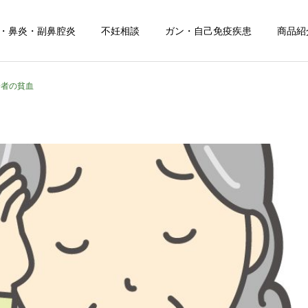
・鼻炎・副鼻腔炎
不妊相談
ガン・自己免疫疾患
商品紹
齢者の貧血
お知らせ
健康について
お盆期間中のご相談につい
夏の頭痛におすすめのドリ
て
ンク！