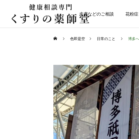
皮膚などのご相談
花粉症
色即是空
日常のこと
博多
健康について
日常のこと
なかなか治らない皮膚トラ
令和８年熊本地震
ブル