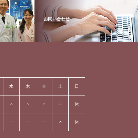
お問い合わせ
水
木
金
土
日
○
○
○
ー
休
ー
ー
ー
○
休