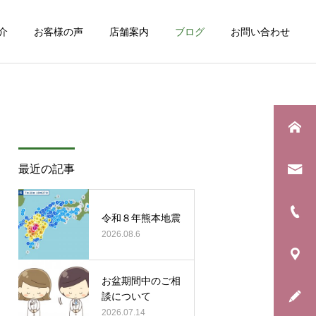
介
お客様の声
店舗案内
ブログ
お問い合わせ
詳細を見る
最近の記事
日常のこと
お知らせ
息子の野球生活が終わりま
年に一度の「銀河水キャン
令和８年熊本地震
した
2026.08.6
ペーン」始まります！
お盆期間中のご相
談について
2026.07.14