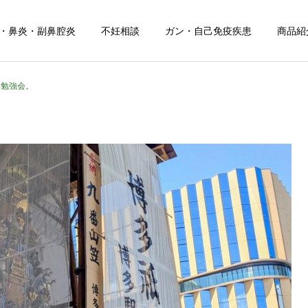
・鼻炎・副鼻腔炎
不妊相談
ガン・自己免疫疾患
商品紹
へ勉強会。
お知らせ
健康について
お盆期間中のご相談につい
夏の頭痛におすすめのドリ
て
ンク！