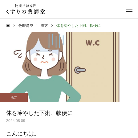
色即是空
漢方
体を冷やした下痢、軟便に
日常のこと
お知らせ
令和８年熊本地震
お盆期間中のご相談に
漢方
て
体を冷やした下痢、軟便に
2024.08.09
こんにちは。