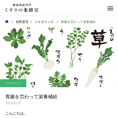
色即是空
バイオリンク
胃腸を労わって栄養補給
日常のこと
お知らせ
令和８年熊本地震
お盆期間中のご相談に
バイオリンク
て
胃腸を労わって栄養補給
2023.01.07
こんにちは。