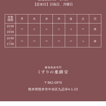
【定休日】日祝日、月曜日
営業
月
火
水
木
金
土
日
時間
10:00
～
ー
○
○
○
○
ー
休
19:00
10:00
～
ー
ー
ー
ー
ー
○
休
17:00
〒862-0976
熊本県熊本市中央区九品寺4-1-23