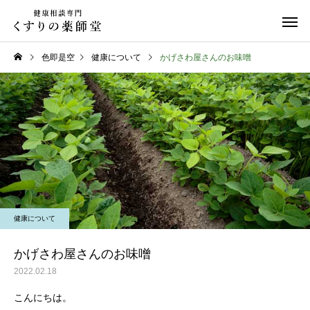
色即是空
健康について
かげさわ屋さんのお味噌
お知らせ
健康について
お盆期間中のご相談につい
夏の頭痛におすすめの
健康について
て
ンク！
かげさわ屋さんのお味噌
2022.02.18
こんにちは。