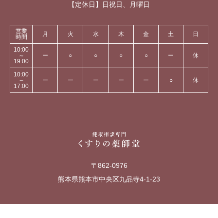
【定休日】日祝日、月曜日
営業
月
火
水
木
金
土
日
時間
10:00
～
ー
○
○
○
○
ー
休
19:00
10:00
～
ー
ー
ー
ー
ー
○
休
17:00
〒862-0976
熊本県熊本市中央区九品寺4-1-23