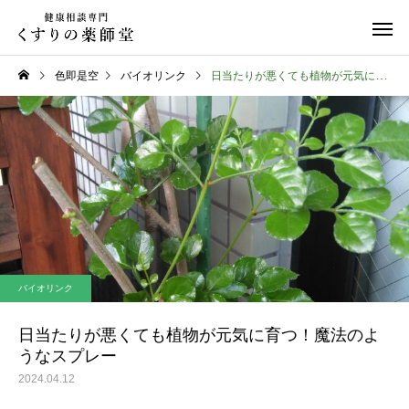
色即是空
バイオリンク
日当たりが悪くても植物が元気に育つ！魔法のようなスプレー
お知らせ
健康について
お盆期間中のご相談につい
夏の頭痛におすすめの
バイオリンク
て
ンク！
日当たりが悪くても植物が元気に育つ！魔法のよ
うなスプレー
2024.04.12