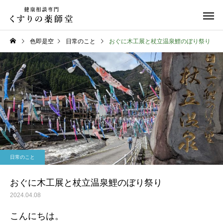
色即是空
日常のこと
おぐに木工展と杖立温泉鯉のぼり祭り
日常のこと
お知らせ
令和８年熊本地震
お盆期間中のご相談に
日常のこと
て
おぐに木工展と杖立温泉鯉のぼり祭り
2024.04.08
こんにちは。