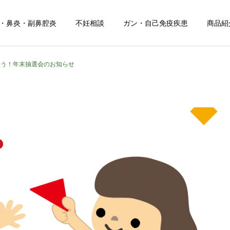
・鼻炎・副鼻腔炎
不妊相談
ガン・自己免疫疾患
商品紹
とう！年末抽選会のお知らせ
健康について
日常のこと
夏の頭痛におすすめのドリ
息子の野球生活が終わりま
ンク！
した