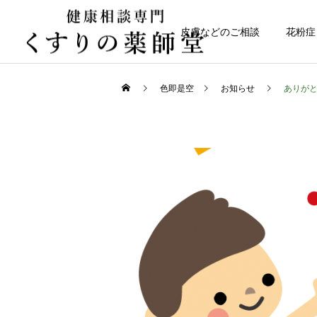
皮膚などのご相談
花粉症
色即是空
お知らせ
ありが
化粧品・お肌のケア
お知らせ
リスブランUVウォーター
お盆期間中のご相談につい
ジェル発売！
て