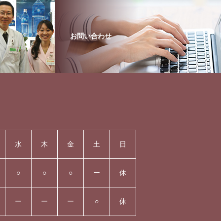
お問い合わせ
水
木
金
土
日
○
○
○
ー
休
ー
ー
ー
○
休