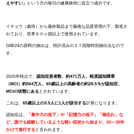
えやすい」
という方の毎日の健康維持に役立つ成分です。
イチョウ（栽培）から最終製品まで厳格な品質管理の下、製造さ
れており、世界６０ヶ国以上で使用されています。
GBE24の原料の抽出は、特許済みの２７段階特別抽出法なので
す。
2025年時点で、
認知症患者数、約471万人、軽度認知障害
（MCI）約564万人、65歳以上の高齢者の約28.5％が認知症、
MCIの状態にある
とされています。
これは、
65歳以上の3.5人に1人が該当する
計算になります。
認知症は、
「集中力の低下」や「記憶力の低下」「物忘れ」な
ど、誰でも経験しているような軽い症状から始まり、20～30年
かけて進行する
と言われます。