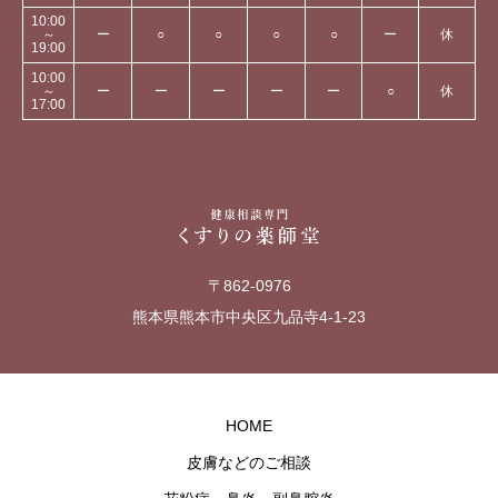
10:00
～
ー
○
○
○
○
ー
休
19:00
10:00
～
ー
ー
ー
ー
ー
○
休
17:00
〒862-0976
熊本県熊本市中央区九品寺4-1-23
HOME
皮膚などのご相談