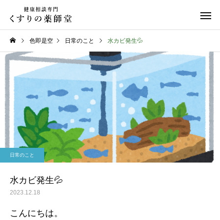
色即是空
日常のこと
水カビ発生💦
日常のこと
お知らせ
令和８年熊本地震
お盆期間中のご相談に
日常のこと
て
水カビ発生💦
2023.12.18
こんにちは。