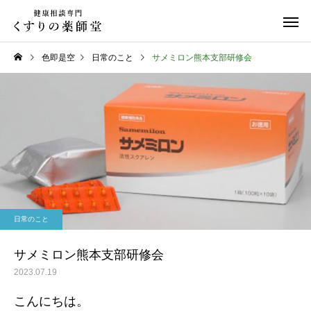
色即是空
日常のこと
サメミロン熊本支部研修会
日常のこと
日常のこと
熊本県代表有明高校、初戦
令和８年熊本地震
日常のこと
突破おめでとう！
サメミロン熊本支部研修会
2023.07.19
こんにちは。