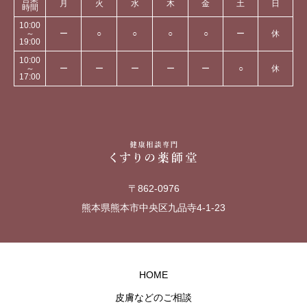
月
火
水
木
金
土
日
時間
10:00
～
ー
○
○
○
○
ー
休
19:00
10:00
～
ー
ー
ー
ー
ー
○
休
17:00
〒862-0976
熊本県熊本市中央区九品寺4-1-23
HOME
皮膚などのご相談