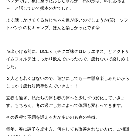
ベンチでは、横に座ったおじちゃんが「私の孫は、○○におるよ
～」と話していて熊本の方でした。
よく話しかけてくるおじちゃん達が多いのでしょうか(笑) ソフ
トバンクの初キャンプ、ほんと楽しかったです😀
※出かける前に、BCEｘ（チクゴ株クロレラエキス）とアクトザ
イムフォルテはしっかり飲んでいったので、疲れないで楽しめま
した。
２人とも若くはないので、遊びにしても一生懸命楽しみたいから
しっかり疲れ対策等飲んでいきます！
立春も過ぎ、私たちの体も春の体へと少しずつ変化していきま
す。もちろん、冬の過ごし方によって体調も変わってきます。
その過程で不調を訴える方が多いのも春の特徴。
毎年、春に調子を崩す方、何をしても改善されない方は、ご相談