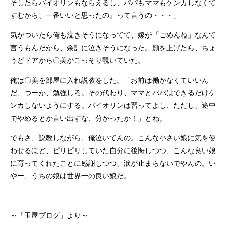
そしたらバイオリンもならえるし、パパもママもケンカしなくて
すむから、一番いいと思ったの』って言うの・・・」
気がついたら俺も泣きそうになってて、嫁が「ごめんね」なんて
言うもんだから、余計に泣きそうになった。顔を上げたら、ちょ
うどドアから〇美がこっそり覗いていた。
俺は〇美を部屋に入れ説教をした。「お前は働かなくていいん
だ、つーか、勉強しろ。その代わり、ママとパパはできるだけケ
ンカしないようにする。バイオリンは習ってよし、ただし、途中
でやめるとか言い出すな、分かったか！」とね。
でもさ、説教しながら、俺泣いてんの。こんな小さい娘に気を使
わせるほど、ピリピリしていた自分に後悔しつつ、こんな良い娘
に育ってくれたことに感謝しつつ、涙が止まらないでやんの。い
やー、うちの娘は世界一の良い娘だ。
～「玉屋ブログ」より～