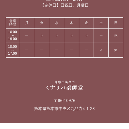
【定休日】日祝日、月曜日
営業
月
火
水
木
金
土
日
時間
10:00
～
ー
○
○
○
○
ー
休
19:00
10:00
～
ー
ー
ー
ー
ー
○
休
17:00
〒862-0976
熊本県熊本市中央区九品寺4-1-23