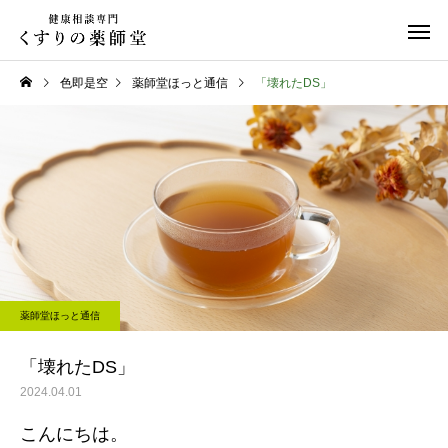
色即是空
薬師堂ほっと通信
「壊れたDS」
日常のこと
日常のこと
熊本県代表有明高校、初戦
令和８年熊本地震
薬師堂ほっと通信
突破おめでとう！
「壊れたDS」
2024.04.01
こんにちは。