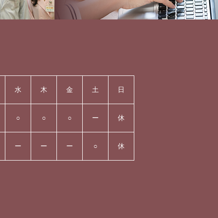
水
木
金
土
日
○
○
○
ー
休
ー
ー
ー
○
休