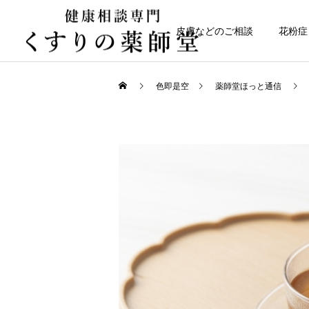
皮膚などのご相談
花粉症
色即是空
薬師堂ほっと通信
健康について
日常のこと
なかなか治らない皮膚トラ
令和８年熊本地震
ブル