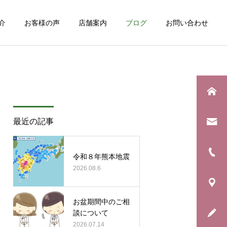
介
お客様の声
店舗案内
ブログ
お問い合わせ
詳細を見る
最近の記事
日常のこと
お知らせ
息子の野球生活が終わりま
年に一度の「銀河水キャン
令和８年熊本地震
した
2026.08.6
ペーン」始まります！
お盆期間中のご相
談について
2026.07.14