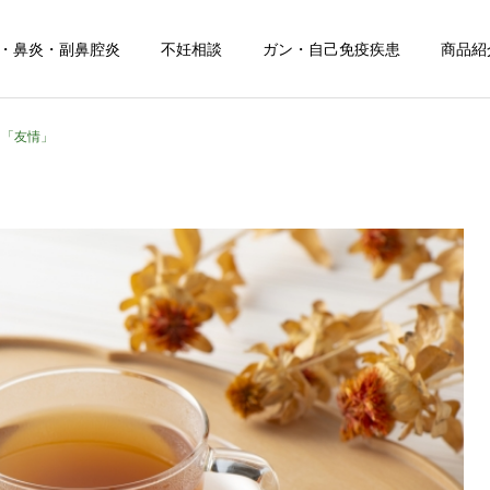
・鼻炎・副鼻腔炎
不妊相談
ガン・自己免疫疾患
商品紹
「友情」
お知らせ
健康について
お盆期間中のご相談につい
夏の頭痛におすすめのドリ
て
ンク！