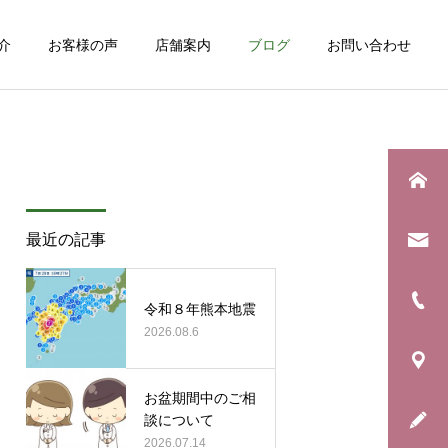
介
お客様の声
店舗案内
ブログ
お問い合わせ
詳細を見る
最近の記事
日常のこと
お知らせ
息子の野球生活が終わりま
年に一度の「銀河水キャン
令和８年熊本地震
した
2026.08.6
ペーン」始まります！
お盆期間中のご相
談について
2026.07.14