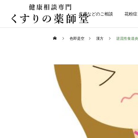
皮膚などのご相談
花粉症
色即是空
漢方
逆流性食道
健康について
日常のこと
なかなか治らない皮膚トラ
令和８年熊本地震
ブル