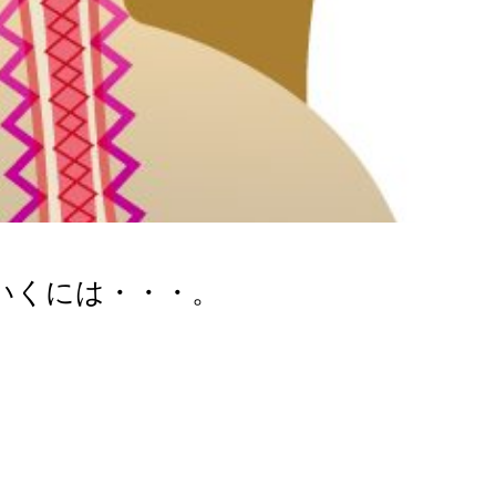
いくには・・・。
。