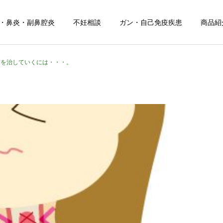
・鼻炎・副鼻腔炎
不妊相談
ガン・自己免疫疾患
商品紹
炎を治していくには・・・。
お知らせ
健康について
お盆期間中のご相談につい
夏の頭痛におすすめのドリ
て
ンク！