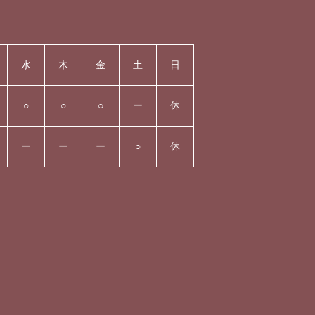
水
木
金
土
日
○
○
○
ー
休
ー
ー
ー
○
休