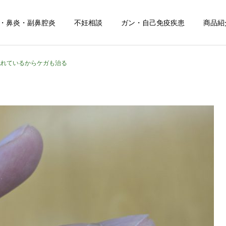
・鼻炎・副鼻腔炎
不妊相談
ガン・自己免疫疾患
商品紹
流れているからケガも治る
健康について
日常のこと
夏の頭痛におすすめのドリ
息子の野球生活が終わりま
ンク！
した