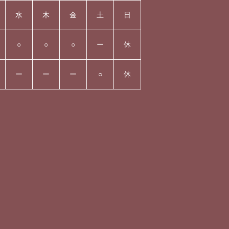
水
木
金
土
日
○
○
○
ー
休
ー
ー
ー
○
休