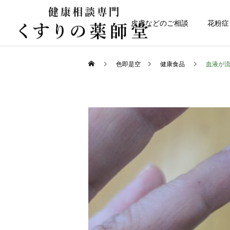
皮膚などのご相談
花粉症
色即是空
健康食品
血液が
化粧品・お肌のケア
お知らせ
リスブランUVウォーター
お盆期間中のご相談につい
ジェル発売！
て