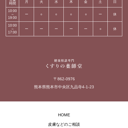
営業
月
火
水
木
金
土
日
時間
10:00
～
ー
○
○
○
○
ー
休
19:00
10:00
～
ー
ー
ー
ー
ー
○
休
17:00
〒862-0976
熊本県熊本市中央区九品寺4-1-23
HOME
皮膚などのご相談